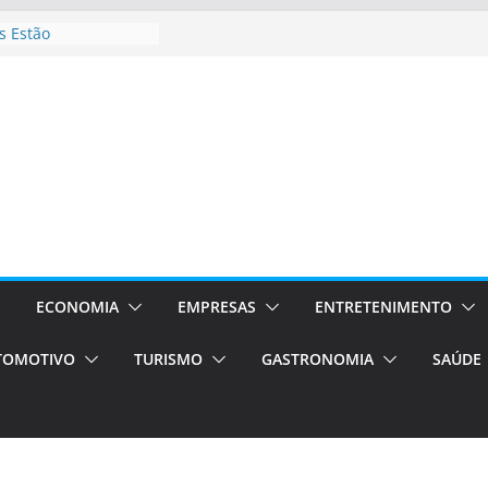
 Estão
rocessos Orientados
ÁXI E VAN
urismo em Porto
viços de transfer,
lados de alto padrão
sil bolsas –
 para o segundo
ampos será a capital
iências únicas e
vos)
ECONOMIA
EMPRESAS
ENTRETENIMENTO
á de volta!
TOMOTIVO
TURISMO
GASTRONOMIA
SAÚDE