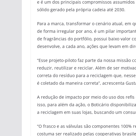
e é um dos principais compromissos assumidos p
sólido gerado pela própria cadeia até 2030.
Para a marca, transformar o cenário atual, em qu
de forma irregular por ano, é um pilar importan
de fragrâncias do portfólio, possui baixo valor c
desenvolve, a cada ano, ações que levam em di
“Esse projeto-piloto faz parte da nossa missão c
reduzir, reutilizar e reciclar. Além de ser moti
correta do resíduo para a reciclagem que, nesse
é coletado da maneira correta”, acrescenta Gus
A redução de impacto por meio do uso dos refis
isso, para além da ação, o Boticário disponibi
a reciclagem em suas lojas, buscando um consumo
“O frasco e as válvulas são componentes 100% re
costuma ser realizado pelas cooperativas brasil