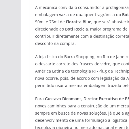
A mecânica convida o consumidor a protagonizar
embalagem vazia de qualquer fragrância do
Bot
50ml e 75ml de
Floratta Blue
, que será abastec
direcionado ao
Boti Recicla
, maior programa de 
contribuir diretamente com a destinação corret
desconto na compra.
A loja física do Barra Shopping, no Rio de Janeir
o descarte correto dos frascos de vidro, que co
América Latina da tecnologia RT-Plug da Techn
nova ocorre, pois, de acordo com legislação da A
permitido usar a mesma embalagem trazida pelo
Para
Gustavo Dieamant, Diretor Executivo de 
novos caminhos para a construção de um mercad
sempre em busca de novas soluções, já que a a
desenvolvimento de uma formulação à logística r
tecnologia pioneira no mercado nacional e em t