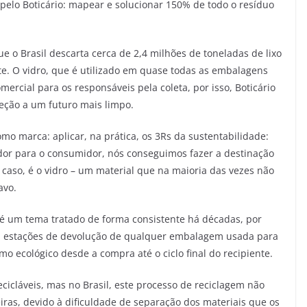
elo Boticário: mapear e solucionar 150% de todo o resíduo
e o Brasil descarta cerca de 2,4 milhões de toneladas de lixo
te. O vidro, que é utilizado em quase todas as embalagens
omercial para os responsáveis pela coleta, por isso, Boticário
reção a um futuro mais limpo.
omo marca: aplicar, na prática, os 3Rs da sustentabilidade:
vador para o consumidor, nós conseguimos fazer a destinação
 caso, é o vidro – um material que na maioria das vezes não
tavo.
 é um tema tratado de forma consistente há décadas, por
liza estações de devolução de qualquer embalagem usada para
 ecológico desde a compra até o ciclo final do recipiente.
cicláveis, mas no Brasil, este processo de reciclagem não
eiras, devido à dificuldade de separação dos materiais que os