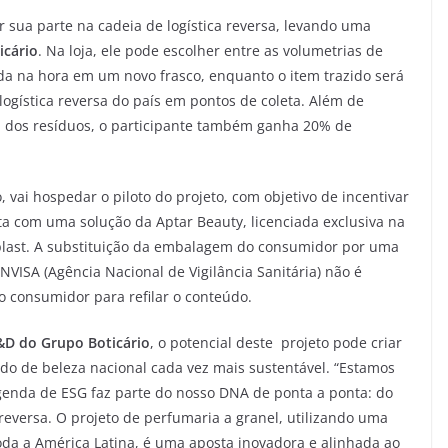
 sua parte na cadeia de logística reversa, levando uma
icário
. Na loja, ele pode escolher entre as volumetrias de
ida na hora em um novo frasco, enquanto o item trazido será
logística reversa do país em pontos de coleta. Além de
a dos resíduos, o participante também ganha 20% de
o, vai hospedar o piloto do projeto, com objetivo de incentivar
nta com uma solução da Aptar Beauty, licenciada exclusiva na
iplast. A substituição da embalagem do consumidor por uma
NVISA (Agência Nacional de Vigilância Sanitária) não é
 consumidor para refilar o conteúdo.
P&D do
Grupo Boticário
, o potencial deste projeto pode criar
o de beleza nacional cada vez mais sustentável. “Estamos
genda de ESG faz parte do nosso DNA de ponta a ponta: do
eversa. O projeto de perfumaria a granel, utilizando uma
oda a América Latina, é uma aposta inovadora e alinhada ao