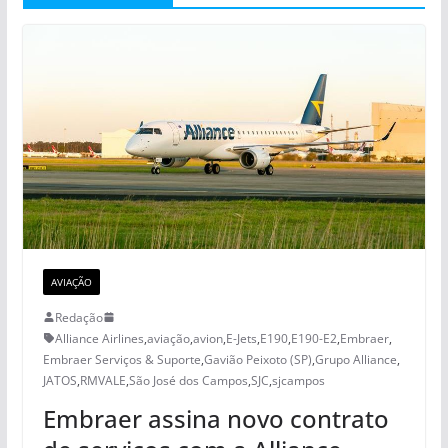
AVIAÇÃO
Redação
Alliance Airlines
,
aviação
,
avion
,
E-Jets
,
E190
,
E190-E2
,
Embraer
,
Embraer Serviços & Suporte
,
Gavião Peixoto (SP)
,
Grupo Alliance
,
JATOS
,
RMVALE
,
São José dos Campos
,
SJC
,
sjcampos
Embraer assina novo contrato