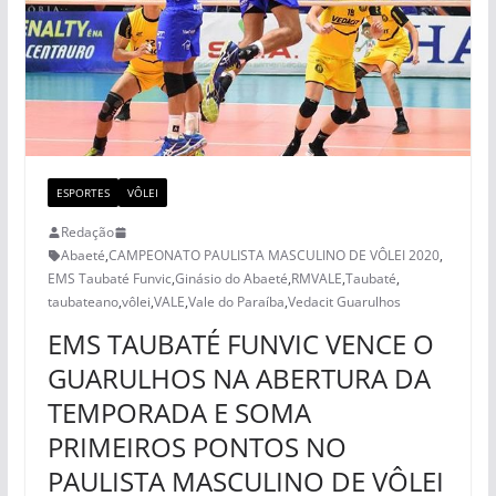
ESPORTES
VÔLEI
Redação
Abaeté
,
CAMPEONATO PAULISTA MASCULINO DE VÔLEI 2020
,
EMS Taubaté Funvic
,
Ginásio do Abaeté
,
RMVALE
,
Taubaté
,
taubateano
,
vôlei
,
VALE
,
Vale do Paraíba
,
Vedacit Guarulhos
EMS TAUBATÉ FUNVIC VENCE O
GUARULHOS NA ABERTURA DA
TEMPORADA E SOMA
PRIMEIROS PONTOS NO
PAULISTA MASCULINO DE VÔLEI