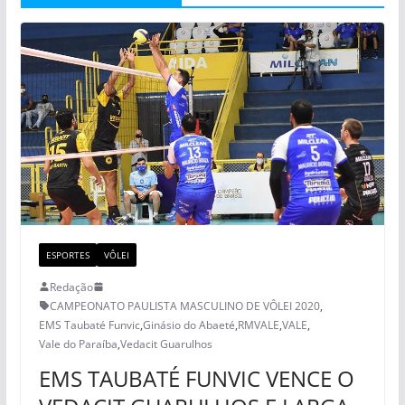
ESPORTES
VÔLEI
Redação
CAMPEONATO PAULISTA MASCULINO DE VÔLEI 2020
,
EMS Taubaté Funvic
,
Ginásio do Abaeté
,
RMVALE
,
VALE
,
Vale do Paraíba
,
Vedacit Guarulhos
EMS TAUBATÉ FUNVIC VENCE O