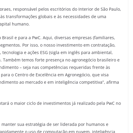
raes, responsável pelos escritórios do Interior de São Paulo,
às transformações globais e às necessidades de uma
capital humano.
o Brasil e para a PwC. Aqui, diversas empresas (familiares,
segmentos. Por isso, o nosso investimento em contratação,
e, tecnologia e ações ESG (sigla em inglês para ambiental,
ia. Também temos forte presença no agronegócio brasileiro e
ndimento – seja nas competências requeridas frente às
o para o Centro de Excelência em Agronegócio, que visa
ndimento ao mercado e em inteligência competitiva”, afirma
ará o maior ciclo de investimentos já realizado pela PwC no
ai manter sua estratégia de ser liderada por humanos e
 rapidamente o uso de computação em nuvem, inteligência