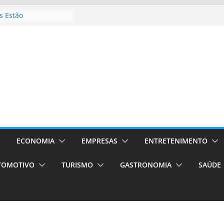
 Estão
rocessos Orientados
ÁXI E VAN
urismo em Porto
viços de transfer,
lados de alto padrão
sil bolsas –
 para o segundo
ampos será a capital
iências únicas e
vos)
ECONOMIA
EMPRESAS
ENTRETENIMENTO
á de volta!
TOMOTIVO
TURISMO
GASTRONOMIA
SAÚDE