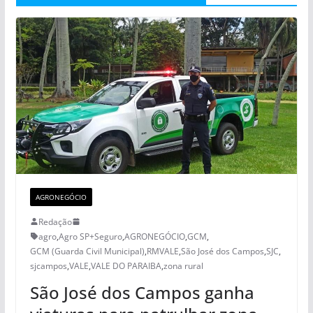
AGRONEGÓCIO
Redação
agro
,
Agro SP+Seguro
,
AGRONEGÓCIO
,
GCM
,
GCM (Guarda Civil Municipal)
,
RMVALE
,
São José dos Campos
,
SJC
,
sjcampos
,
VALE
,
VALE DO PARAIBA
,
zona rural
São José dos Campos ganha