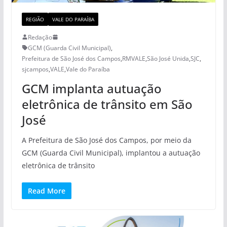
REGIÃO
VALE DO PARAÍBA
Redação
GCM (Guarda Civil Municipal)
,
Prefeitura de São José dos Campos
,
RMVALE
,
São José Unida
,
SJC
,
sjcampos
,
VALE
,
Vale do Paraíba
GCM implanta autuação
eletrônica de trânsito em São
José
A Prefeitura de São José dos Campos, por meio da
GCM (Guarda Civil Municipal), implantou a autuação
eletrônica de trânsito
Read More