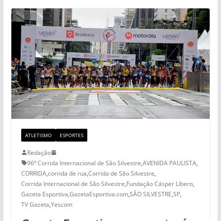
ATLETISMO
ESPORTES
Redação
96ª Corrida Internacional de São Silvestre
,
AVENIDA PAULISTA
,
CORRIDA
,
corrida de rua
,
Corrida de São Silvestre
,
Corrida Internacional de São Silvestre
,
Fundação Cásper Líbero
,
Gazeta Esportiva
,
GazetaEsportiva.com
,
SÃO SILVESTRE
,
SP
,
TV Gazeta
,
Yescom