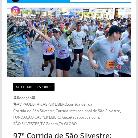
ATLETISMO
ESPORTES
Redação
AV PAULISTA
,
CASPER LÍBERO
,
corrida de rua
,
Corrida de São Silvestre
,
Corrida Internacional de São Silvestre
,
FUNDAÇÃO CASPER LIBERO
,
GazetaEsportiva.com
,
SÃO SILVESTRE
,
TV Gazeta
,
TV GLOBO
97ª Corrida de São Silvestre: