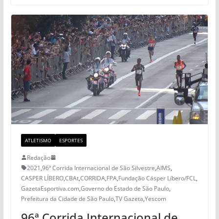
ATLETISMO
ESPORTES
Redação
2021
,
96ª Corrida Internacional de São Silvestre
,
AIMS
,
CASPER LÍBERO
,
CBAt
,
CORRIDA
,
FPA
,
Fundação Cásper Líbero/FCL
,
GazetaEsportiva.com
,
Governo do Estado de São Paulo
,
Prefeitura da Cidade de São Paulo
,
TV Gazeta
,
Yescom
96ª Corrida Internacional de