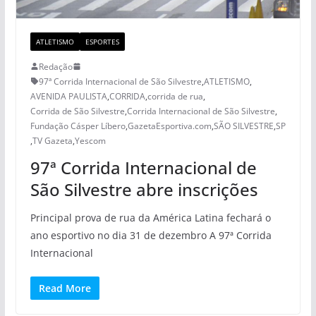
ATLETISMO
ESPORTES
Redação
97ª Corrida Internacional de São Silvestre
,
ATLETISMO
,
AVENIDA PAULISTA
,
CORRIDA
,
corrida de rua
,
Corrida de São Silvestre
,
Corrida Internacional de São Silvestre
,
Fundação Cásper Líbero
,
GazetaEsportiva.com
,
SÃO SILVESTRE
,
SP
,
TV Gazeta
,
Yescom
97ª Corrida Internacional de
São Silvestre abre inscrições
Principal prova de rua da América Latina fechará o
ano esportivo no dia 31 de dezembro A 97ª Corrida
Internacional
Read More