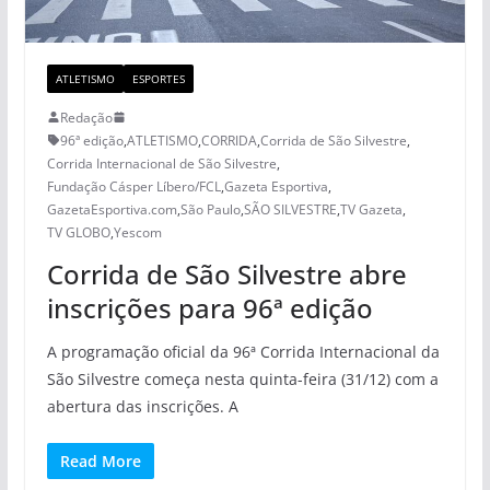
ATLETISMO
ESPORTES
Redação
96ª edição
,
ATLETISMO
,
CORRIDA
,
Corrida de São Silvestre
,
Corrida Internacional de São Silvestre
,
Fundação Cásper Líbero/FCL
,
Gazeta Esportiva
,
GazetaEsportiva.com
,
São Paulo
,
SÃO SILVESTRE
,
TV Gazeta
,
TV GLOBO
,
Yescom
Corrida de São Silvestre abre
inscrições para 96ª edição
A programação oficial da 96ª Corrida Internacional da
São Silvestre começa nesta quinta-feira (31/12) com a
abertura das inscrições. A
Read More