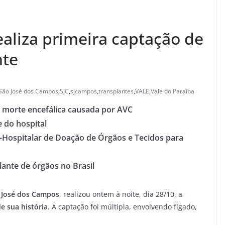
ealiza primeira captação de
nte
São José dos Campos
,
SJC
,
sjcampos
,
transplantes
,
VALE
,
Vale do Paraíba
 morte encefálica causada por AVC
 do hospital
Hospitalar de Doação de Órgãos e Tecidos para
lante de órgãos no Brasil
 José dos Campos
, realizou ontem à noite, dia 28/10, a
e sua história
. A captação foi múltipla, envolvendo fígado,