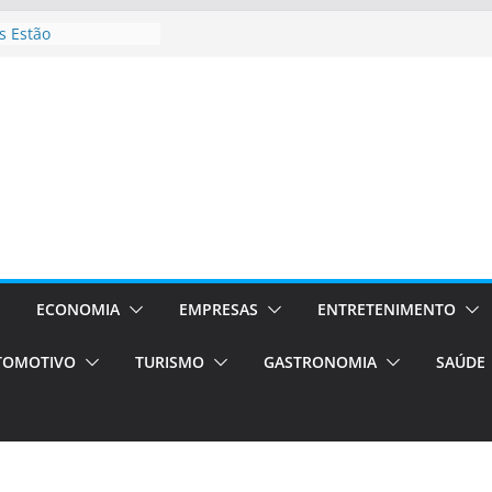
 Estão
rocessos Orientados
ÁXI E VAN
urismo em Porto
viços de transfer,
lados de alto padrão
sil bolsas –
 para o segundo
ampos será a capital
iências únicas e
vos)
ECONOMIA
EMPRESAS
ENTRETENIMENTO
á de volta!
TOMOTIVO
TURISMO
GASTRONOMIA
SAÚDE