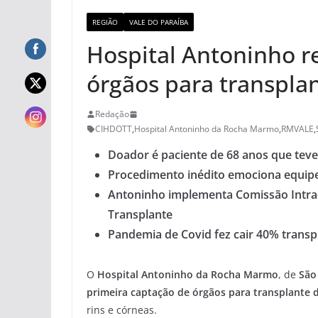
REGIÃO
VALE DO PARAÍBA
Hospital Antoninho r
órgãos para transpla
Redação
CIHDOTT
,
Hospital Antoninho da Rocha Marmo
,
RMVALE
,
Doador é paciente de 68 anos que teve
Procedimento inédito emociona equipe
Antoninho implementa Comissão Intra-
Transplante
Pandemia de Covid fez cair 40% transp
O
Hospital Antoninho da Rocha Marmo
, de
São
primeira captação de órgãos para transplante d
rins e córneas.