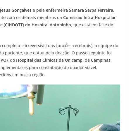
 Jesus Gonçalves
e pela
enfermeira Samara Serpa Ferreira
,
junto com os demais membros da
Comissão Intra-Hospitalar
te
(
CIHDOTT
)
do Hospital Antoninho
, que está em fase de
 completa e irreversível das funções cerebrais), a equipe do
 do paciente, que optou pela doação. O passo seguinte foi
OPO)
, do
Hospital das Clínicas da Unicamp
, de
Campinas
,
mplementares para constatação do doador viável,
 tecidos em nossa região.