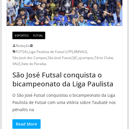
ESPORTES
FUTSAL
Redação
FUTSAL
,
Liga Paulista de Futsal (LPF)
,
RMVALE
,
São José dos Campos
,
São José Futsal
,
SJC
,
sjcampos
,
Tênis Clube
,
VALE
,
Vale do Paraíba
São José Futsal conquista o
bicampeonato da Liga Paulista
O São José Futsal conquistou o bicampeonato da Liga
Paulista de Futsal com uma vitória sobre Taubaté nos
pênaltis na
Read More