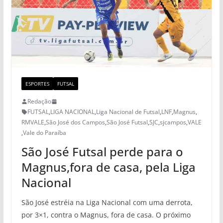
ESPORTES
FUTSAL
Redação
FUTSAL
,
LIGA NACIONAL
,
Liga Nacional de Futsal
,
LNF
,
Magnus
,
RMVALE
,
São José dos Campos
,
São José Futsal
,
SJC
,
sjcampos
,
VALE
,
Vale do Paraíba
São José Futsal perde para o
Magnus,fora de casa, pela Liga
Nacional
São José estréia na Liga Nacional com uma derrota,
por 3×1, contra o Magnus, fora de casa. O próximo