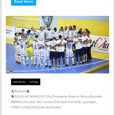
Read More
ESPORTES
FUTSAL
Redação
DOUGLAS NAVAS
,
FUTSAL
,
Presidente Roberto Rocha Brandão
,
RMVALE
,
São José dos Campos
,
São José Futsal
,
SJC
,
sjcampos
,
TENIS CLUBE
,
VALE
,
Vale do Paraíba