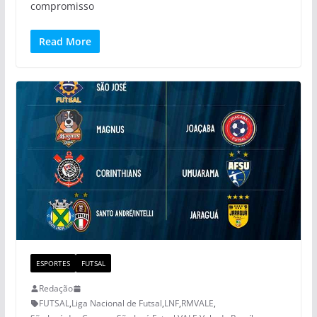
compromisso
Read More
ESPORTES
FUTSAL
Redação
FUTSAL
,
Liga Nacional de Futsal
,
LNF
,
RMVALE
,