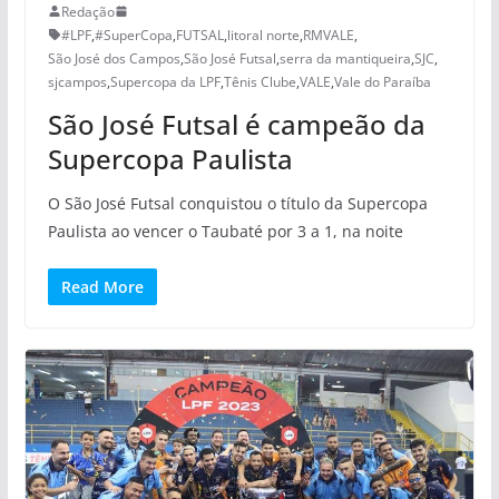
Redação
#LPF
,
#SuperCopa
,
FUTSAL
,
litoral norte
,
RMVALE
,
São José dos Campos
,
São José Futsal
,
serra da mantiqueira
,
SJC
,
sjcampos
,
Supercopa da LPF
,
Tênis Clube
,
VALE
,
Vale do Paraíba
São José Futsal é campeão da
Supercopa Paulista
O São José Futsal conquistou o título da Supercopa
Paulista ao vencer o Taubaté por 3 a 1, na noite
Read More