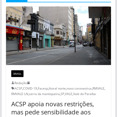
BRASIL
Redação
ACSP
,
COVID-19
,
Facesp
,
litoral norte
,
novo coronavírus
,
RMVALE
,
RMVALE-LN
,
serra da mantiqueira
,
SP
,
VALE
,
Vale do Paraíba
ACSP apoia novas restrições,
mas pede sensibilidade aos