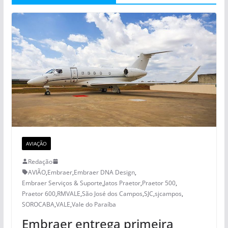
AVIAÇÃO
Redação
AVIÃO
,
Embraer
,
Embraer DNA Design
,
Embraer Serviços & Suporte
,
Jatos Praetor
,
Praetor 500
,
Praetor 600
,
RMVALE
,
São José dos Campos
,
SJC
,
sjcampos
,
SOROCABA
,
VALE
,
Vale do Paraíba
Embraer entrega primeira