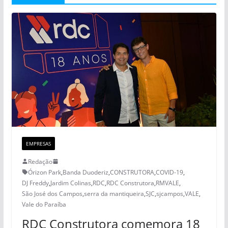
EMPRESAS
Redação
Órizon Park
,
Banda Duoderiz
,
CONSTRUTORA
,
COVID-19
,
DJ Freddy
,
Jardim Colinas
,
RDC
,
RDC Construtora
,
RMVALE
,
São José dos Campos
,
serra da mantiqueira
,
SJC
,
sjcampos
,
VALE
,
Vale do Paraíba
RDC Construtora comemora 18