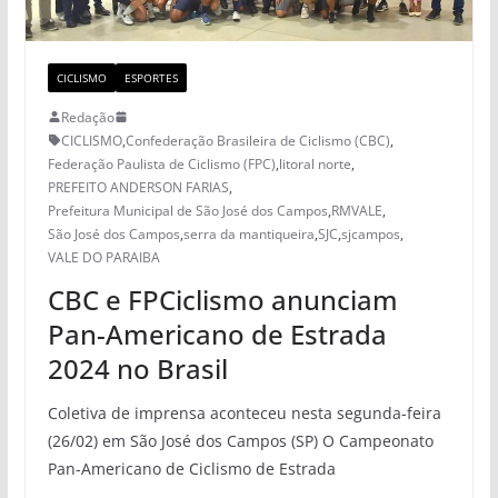
CICLISMO
ESPORTES
Redação
CICLISMO
,
Confederação Brasileira de Ciclismo (CBC)
,
Federação Paulista de Ciclismo (FPC)
,
litoral norte
,
PREFEITO ANDERSON FARIAS
,
Prefeitura Municipal de São José dos Campos
,
RMVALE
,
São José dos Campos
,
serra da mantiqueira
,
SJC
,
sjcampos
,
VALE DO PARAIBA
CBC e FPCiclismo anunciam
Pan-Americano de Estrada
2024 no Brasil
Coletiva de imprensa aconteceu nesta segunda-feira
(26/02) em São José dos Campos (SP) O Campeonato
Pan-Americano de Ciclismo de Estrada