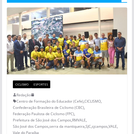
CICLISMO
ESPORTES
Redação
Centro de Formação do Educador (Cefe)
,
CICLISMO
,
Confederação Brasileira de Ciclismo (CBC)
,
Federação Paulista de Ciclismo (FPC)
,
Prefeitura de São José dos Campos
,
RMVALE
,
São José dos Campos
,
serra da mantiqueira
,
SJC
,
sjcampos
,
VALE
,
Vale do Paraíba