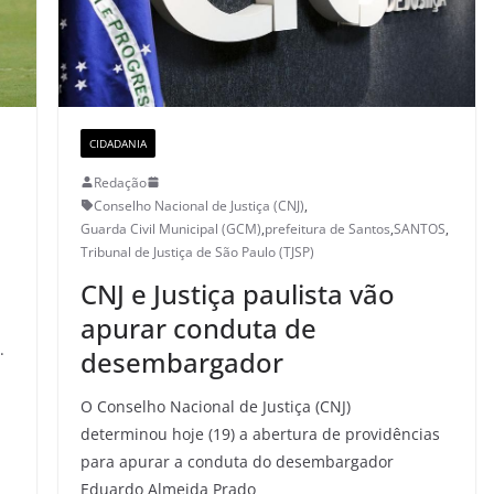
CIDADANIA
Redação
Conselho Nacional de Justiça (CNJ)
,
Guarda Civil Municipal (GCM)
,
prefeitura de Santos
,
SANTOS
,
Tribunal de Justiça de São Paulo (TJSP)
CNJ e Justiça paulista vão
apurar conduta de
.
desembargador
O Conselho Nacional de Justiça (CNJ)
determinou hoje (19) a abertura de providências
para apurar a conduta do desembargador
Eduardo Almeida Prado