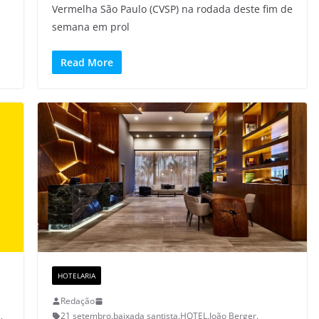
Vermelha São Paulo (CVSP) na rodada deste fim de
semana em prol
Read More
HOTELARIA
Redação
e
,
21 setembro
,
baixada santista
,
HOTEL
,
João Berger
,