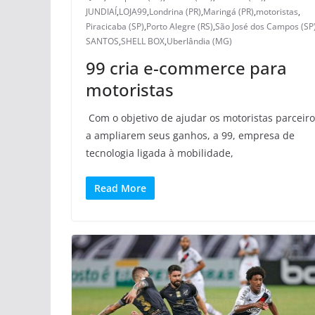
JUNDIAÍ
,
LOJA99
,
Londrina (PR)
,
Maringá (PR)
,
motoristas
,
Piracicaba (SP)
,
Porto Alegre (RS)
,
São José dos Campos (SP
SANTOS
,
SHELL BOX
,
Uberlândia (MG)
99 cria e-commerce para
motoristas
Com o objetivo de ajudar os motoristas parceir
a ampliarem seus ganhos, a 99, empresa de
tecnologia ligada à mobilidade,
Read More