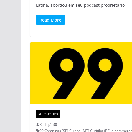
Latina, abordou em seu podcast proprietário
Read More
AUTOMOTIVO
Redação
99
,
Campinas (SP)
,
Cuiabá (MT)
,
Curitiba (PR)
,
e-commerc