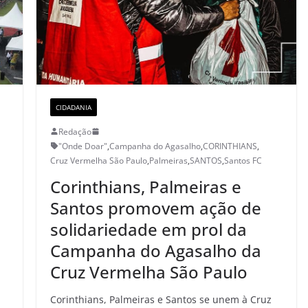
CIDADANIA
Redação
"Onde Doar"
,
Campanha do Agasalho
,
CORINTHIANS
,
Cruz Vermelha São Paulo
,
Palmeiras
,
SANTOS
,
Santos FC
Corinthians, Palmeiras e
Santos promovem ação de
solidariedade em prol da
Campanha do Agasalho da
Cruz Vermelha São Paulo
Corinthians, Palmeiras e Santos se unem à Cruz