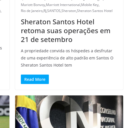
Mariott Bonvoy
,
Marriott International
,
Mobile Key
,
)
,
Rio de Janeiro
,
RJ
,
SANTOS
,
Sheraton
,
Sheraton Santos Hotel
Sheraton Santos Hotel
retoma suas operações em
21 de setembro
os
A propriedade convida os hóspedes a desfrutar
de uma experiência de alto padrão em Santos O
Sheraton Santos Hotel tem
Read More