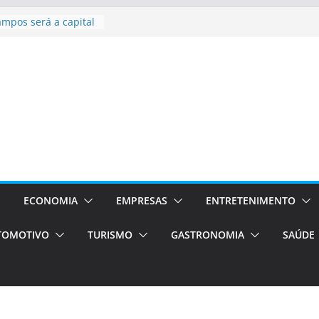
sil bolsas –
 para o segundo
ampos será a capital
iências únicas e
vos)
á de volta!
 Estão
rocessos Orientados
ÁXI E VAN
urismo em Porto
viços de transfer,
ECONOMIA
EMPRESAS
ENTRETENIMENTO
lados de alto padrão
TOMOTIVO
TURISMO
GASTRONOMIA
SAÚDE