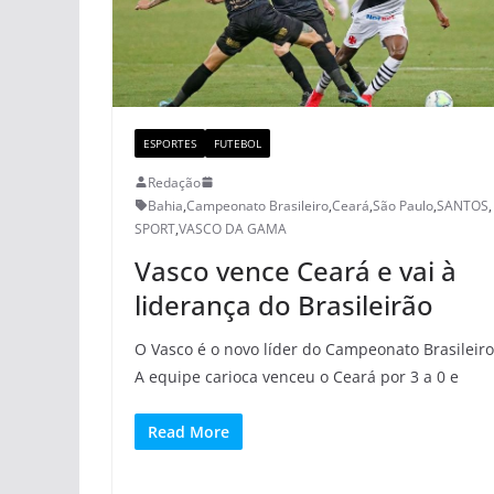
ESPORTES
FUTEBOL
Redação
Bahia
,
Campeonato Brasileiro
,
Ceará
,
São Paulo
,
SANTOS
,
SPORT
,
VASCO DA GAMA
Vasco vence Ceará e vai à
liderança do Brasileirão
O Vasco é o novo líder do Campeonato Brasileiro
A equipe carioca venceu o Ceará por 3 a 0 e
Read More