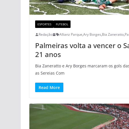
ESPORTES
FUTEBOL
Redação
Allianz Parque
,
Ary Borges
,
Bia Zaneratto
,
Pa
Palmeiras volta a vencer o S
21 anos
Bia Zaneratto e Ary Borges marcaram os gols das
as Sereias Com
Read More