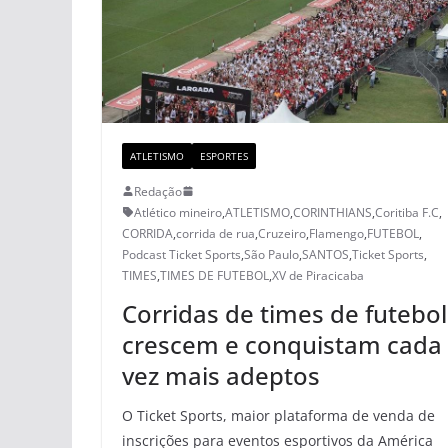
ATLETISMO
ESPORTES
Redação
Atlético mineiro
,
ATLETISMO
,
CORINTHIANS
,
Coritiba F.C
,
CORRIDA
,
corrida de rua
,
Cruzeiro
,
Flamengo
,
FUTEBOL
,
Podcast Ticket Sports
,
São Paulo
,
SANTOS
,
Ticket Sports
,
TIMES
,
TIMES DE FUTEBOL
,
XV de Piracicaba
Corridas de times de futebol
crescem e conquistam cada
vez mais adeptos
O Ticket Sports, maior plataforma de venda de
inscrições para eventos esportivos da América