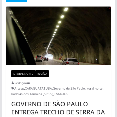
LITORAL NORTE
REGIÃO
Redação
Artesp
,
CARAGUATATUBA
,
Governo de São Paulo
,
litoral norte
,
Rodovia dos Tamoios (SP-99)
,
TAMOIOS
GOVERNO DE SÃO PAULO
ENTREGA TRECHO DE SERRA DA