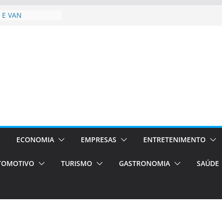
 E VAN
smo em Porto
s de transfer,
os de alto padrão
bolsas –
ra o segundo
os será a capital
cias únicas e
e volta!
stão
essos Orientados
ECONOMIA
EMPRESAS
ENTRETENIMENTO
TOMOTIVO
TURISMO
GASTRONOMIA
SAÚDE