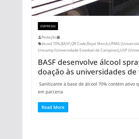
EMPRESAS
Redação
álcool 70%
,
BASF
,
QR Code
,
Royal Marck
,
UFMG (Universida
Unicamp (Universidade Estadual de Campinas)
,
USP (Unive
BASF desenvolve álcool spra
doação às universidades de
Sanitizante à base de álcool 70% contém ativo 
em parceria
Read More