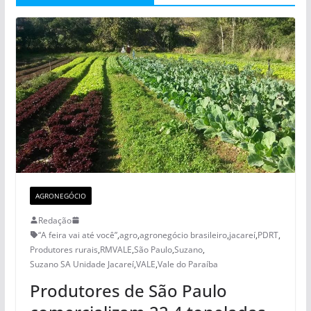
AGRONEGÓCIO
Redação
“A feira vai até você”
,
agro
,
agronegócio brasileiro
,
jacareí
,
PDRT
,
Produtores rurais
,
RMVALE
,
São Paulo
,
Suzano
,
Suzano SA Unidade Jacareí
,
VALE
,
Vale do Paraíba
Produtores de São Paulo