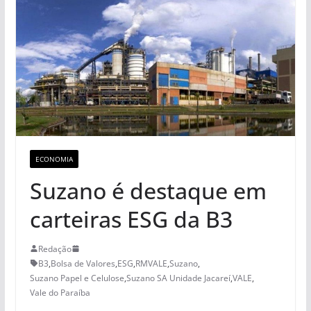
ECONOMIA
Suzano é destaque em
carteiras ESG da B3
Redação
B3
,
Bolsa de Valores
,
ESG
,
RMVALE
,
Suzano
,
Suzano Papel e Celulose
,
Suzano SA Unidade Jacareí
,
VALE
,
Vale do Paraíba