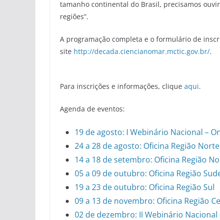
tamanho continental do Brasil, precisamos ouv
regiões”.
A programação completa e o formulário de inscr
site
http://decada.ciencianomar.mctic.gov.br/
.
Para inscrições e informações, clique
aqui
.
Agenda de eventos:
19 de agosto: I Webinário Nacional – 
24 a 28 de agosto: Oficina Região Norte
14 a 18 de setembro: Oficina Região N
05 a 09 de outubro: Oficina Região Sud
19 a 23 de outubro: Oficina Região Sul
09 a 13 de novembro: Oficina Região C
02 de dezembro: II Webinário Nacional