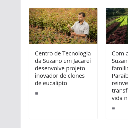
Centro de Tecnologia
Com a
da Suzano em Jacareí
Suzano
desenvolve projeto
famili
inovador de clones
Paraíb
de eucalipto
reinv
trans
vida 