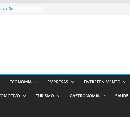
 Estão
rocessos Orientados
ÁXI E VAN
urismo em Porto
viços de transfer,
lados de alto padrão
sil bolsas –
 para o segundo
ampos será a capital
iências únicas e
vos)
ECONOMIA
EMPRESAS
ENTRETENIMENTO
á de volta!
TOMOTIVO
TURISMO
GASTRONOMIA
SAÚDE