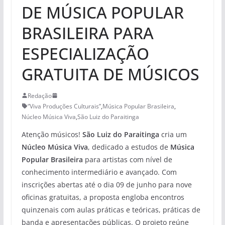
DE MÚSICA POPULAR
BRASILEIRA PARA
ESPECIALIZAÇÃO
GRATUITA DE MÚSICOS
Redação
“Viva Produções Culturais”
,
Música Popular Brasileira
,
Núcleo Música Viva
,
São Luiz do Paraitinga
Atenção músicos!
São Luiz do Paraitinga
cria um
Núcleo Música Viva
, dedicado a estudos de
Música
Popular Brasileira
para artistas com nível de
conhecimento intermediário e avançado. Com
inscrições abertas até o dia 09 de junho para nove
oficinas gratuitas, a proposta engloba encontros
quinzenais com aulas práticas e teóricas, práticas de
banda e apresentações públicas. O projeto reúne