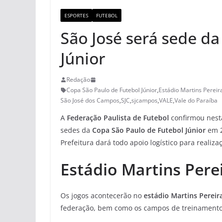
ESPORTES
FUTEBOL
São José será sede d
Júnior
Redação
Copa São Paulo de Futebol Júnior
,
Estádio Martins Pereir
São José dos Campos
,
SJC
,
sjcampos
,
VALE
,
Vale do Paraíba
A
Federação Paulista de Futebol
confirmou nest
sedes da
Copa São Paulo de Futebol Júnior
em 2
Prefeitura dará todo apoio logístico para realiz
Estádio Martins Pere
Os jogos acontecerão no
estádio Martins Pereir
federação, bem como os campos de treinamento 