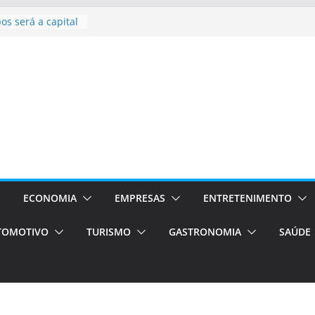
bolsas –
ra o segundo
os será a capital
cias únicas e
e volta!
stão
essos Orientados
 E VAN
smo em Porto
s de transfer,
os de alto padrão
ECONOMIA
EMPRESAS
ENTRETENIMENTO
TOMOTIVO
TURISMO
GASTRONOMIA
SAÚDE