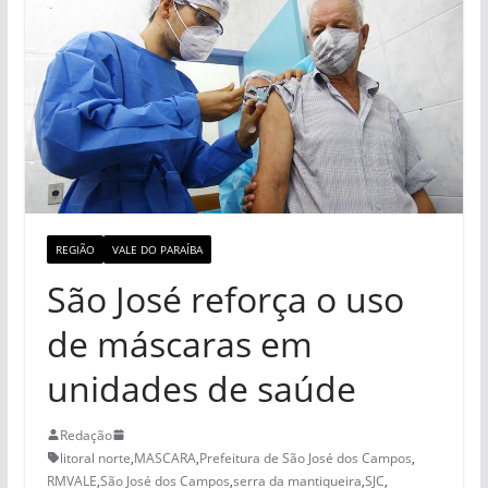
REGIÃO
VALE DO PARAÍBA
São José reforça o uso
de máscaras em
unidades de saúde
Redação
litoral norte
,
MASCARA
,
Prefeitura de São José dos Campos
,
RMVALE
,
São José dos Campos
,
serra da mantiqueira
,
SJC
,