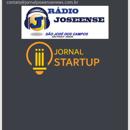
contato@jornaljoseensenews.com.br