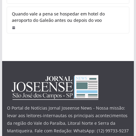
Quando vale a pena se hospedar em hotel do
aeroporto do Galeão antes ou depois do voo
O Portal de Notícias Jornal Joseense News - Nossa missão:
levar aos leitores-internautas os principais acontecimentos
da região do Vale do Paraíba, Litoral Norte e Serra da
Mantiqueira. Fale com Redação: WhatsApp: (12) 99733-9237