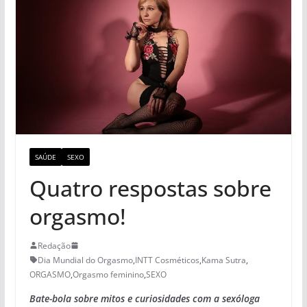
SAÚDE
SEXO
Quatro respostas sobre
orgasmo!
Redação
Dia Mundial do Orgasmo
,
INTT Cosméticos
,
Kama Sutra
,
ORGASMO
,
Orgasmo feminino
,
SEXO
Bate-bola sobre mitos e curiosidades com a sexóloga