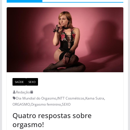
SAÚDE
SEXO
Redação
Dia Mundial do Orgasmo
,
INTT Cosméticos
,
Kama Sutra
,
ORGASMO
,
Orgasmo feminino
,
SEXO
Quatro respostas sobre
orgasmo!