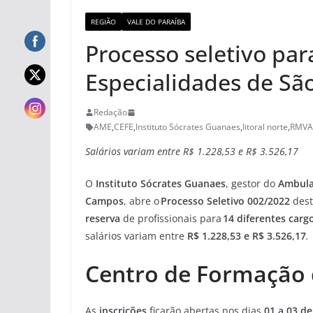
REGIÃO
VALE DO PARAÍBA
Processo seletivo pa
Especialidades de Sã
Redação
AME
,
CEFE
,
Instituto Sócrates Guanaes
,
litoral norte
,
RMVA
Salários variam entre R$ 1.228,53 e R$ 3.526,17
O
Instituto Sócrates Guanaes
, gestor do
Ambula
Campos
, abre o
Processo Seletivo 002/2022
dest
reserva
de profissionais para
14 diferentes carg
salários variam entre
R$ 1.228,53 e R$ 3.526,17
.
Centro de Formação 
As
inscrições
ficarão abertas nos dias
01 a 03 d