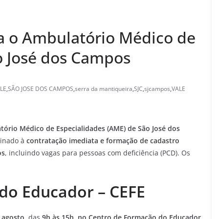
ra o Ambulatório Médico de
o José dos Campos
LE
,
SÃO JOSE DOS CAMPOS
,
serra da mantiqueira
,
SJC
,
sjcampos
,
VALE
tório Médico de Especialidades (AME) de São José dos
inado à
contratação imediata e formação de cadastro
os
, incluindo vagas para pessoas com deficiência (PCD). Os
do Educador – CEFE
e agosto
, das
9h às 15h
,
no Centro de Formação do Educador