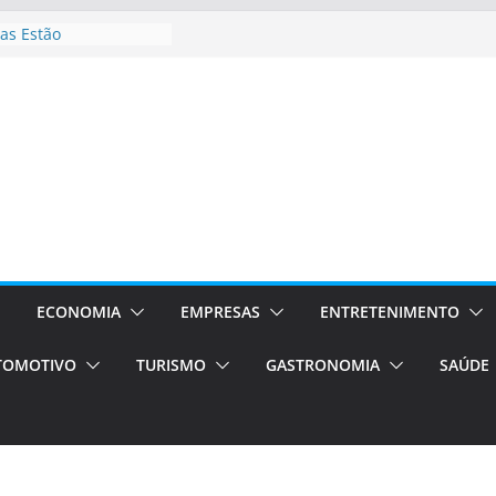
as Estão
 Processos Orientados
TÁXI E VAN
turismo em Porto
rviços de transfer,
aslados de alto padrão
asil bolsas –
as para o segundo
Campos será a capital
riências únicas e
ivos)
ECONOMIA
EMPRESAS
ENTRETENIMENTO
stá de volta!
TOMOTIVO
TURISMO
GASTRONOMIA
SAÚDE