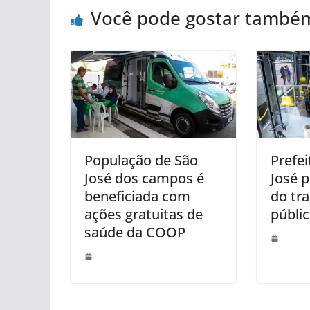
Você pode gostar també
População de São
Prefei
José dos campos é
José p
beneficiada com
do tr
ações gratuitas de
públi
saúde da COOP