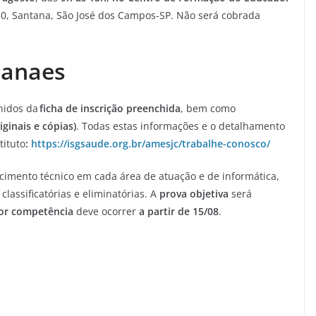
250, Santana, São José dos Campos-SP. Não será cobrada
uanaes
nidos da
ficha de inscrição preenchida
, bem como
ginais e cópias)
. Todas estas informações e o detalhamento
tituto
:
https://isgsaude.org.br/amesjc/trabalhe-conosco/
cimento técnico em cada área de atuação e de informática,
classificatórias e eliminatórias. A
prova objetiva
será
por competência
deve ocorrer
a partir de 15/08
.