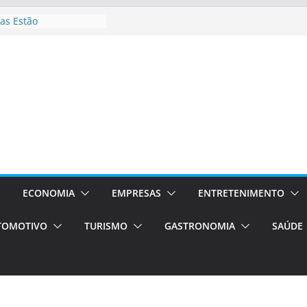
as Estão
 Processos Orientados
TÁXI E VAN
turismo em Porto
rviços de transfer,
aslados de alto padrão
asil bolsas –
as para o segundo
Campos será a capital
riências únicas e
ivos)
ECONOMIA
EMPRESAS
ENTRETENIMENTO
stá de volta!
TOMOTIVO
TURISMO
GASTRONOMIA
SAÚDE