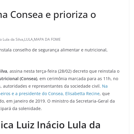
a Consea e prioriza o
o Lula da Silva
,
LULA
,
MAPA DA FOME
instala conselho de segurança alimentar e nutricional,
ilva
, assina nesta terça-feira (28/02) decreto que reinstala o
tricional (Consea)
, em cerimônia marcada para as 11h, no
s, autoridades e representantes da sociedade civil.
Na
ros e a presidente do Consea, Elisabetta Recine
, que
, em janeiro de 2019. O ministro da Secretaria-Geral da
cipará da solenidade.
ica
Luiz Inácio Lula da