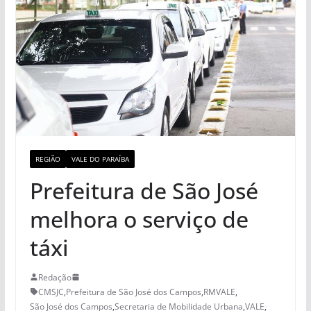
REGIÃO
VALE DO PARAÍBA
Prefeitura de São José
melhora o serviço de
táxi
Redação
CMSJC
,
Prefeitura de São José dos Campos
,
RMVALE
,
São José dos Campos
,
Secretaria de Mobilidade Urbana
,
VALE
,