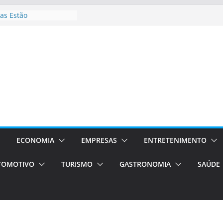
as Estão
 Processos Orientados
TÁXI E VAN
turismo em Porto
rviços de transfer,
aslados de alto padrão
asil bolsas –
as para o segundo
Campos será a capital
riências únicas e
ivos)
ECONOMIA
EMPRESAS
ENTRETENIMENTO
stá de volta!
TOMOTIVO
TURISMO
GASTRONOMIA
SAÚDE