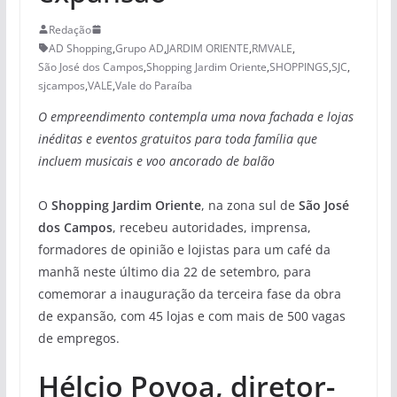
Redação
AD Shopping
,
Grupo AD
,
JARDIM ORIENTE
,
RMVALE
,
São José dos Campos
,
Shopping Jardim Oriente
,
SHOPPINGS
,
SJC
,
sjcampos
,
VALE
,
Vale do Paraíba
O empreendimento contempla uma nova fachada e lojas
inéditas e eventos gratuitos para toda família que
incluem musicais e voo ancorado de balão
O
Shopping Jardim Oriente
, na zona sul de
São José
dos Campos
, recebeu autoridades, imprensa,
formadores de opinião e lojistas para um café da
manhã neste último dia 22 de setembro, para
comemorar a inauguração da terceira fase da obra
de expansão, com 45 lojas e com mais de 500 vagas
de empregos.
Hélcio Povoa, diretor-