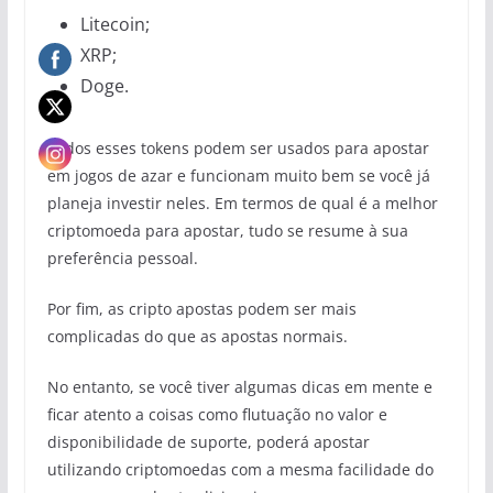
Litecoin;
XRP;
Doge.
Todos esses tokens podem ser usados para apostar
em jogos de azar e funcionam muito bem se você já
planeja investir neles. Em termos de qual é a melhor
criptomoeda para apostar, tudo se resume à sua
preferência pessoal.
Por fim, as cripto apostas podem ser mais
complicadas do que as apostas normais.
No entanto, se você tiver algumas dicas em mente e
ficar atento a coisas como flutuação no valor e
disponibilidade de suporte, poderá apostar
utilizando criptomoedas com a mesma facilidade do