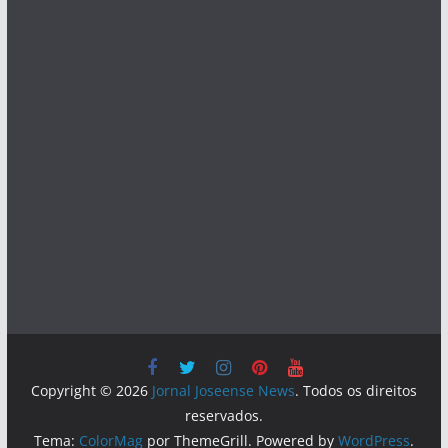
Copyright © 2026
Jornal Joseense News
. Todos os direitos
reservados.
Tema:
ColorMag
por ThemeGrill. Powered by
WordPress
.