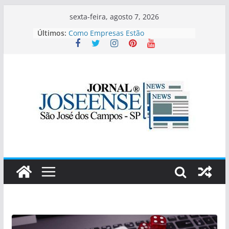
Pular
sexta-feira, agosto 7, 2026
A Feimalhas está de volta!
para
Últimos:
Como Empresas Estão
o
Estruturando Processos Orientados
Por Dados
conteúdo
ZENON TOUR TÁXI E VAN
impulsiona o turismo em Porto
Seguro com serviços de transfer,
passeios e traslados de alto padrão
Educa Mais Brasil bolsas –
lançadas vagas para o segundo
semestre!
São José dos Campos será a capital
do vinho(experiências únicas e
rótulos exclusivos)