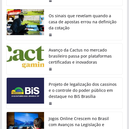
Os sinais que revelam quando a
casa de apostas errou na definição
da cotação
Avanço da Cactus no mercado
brasileiro passa por plataformas
certificadas e inovadoras
Projeto de legalização dos cassinos
e o controle do poder público em
destaque no BiS Brasília
Jogos Online Crescem no Brasil
com Avanços na Legislação e