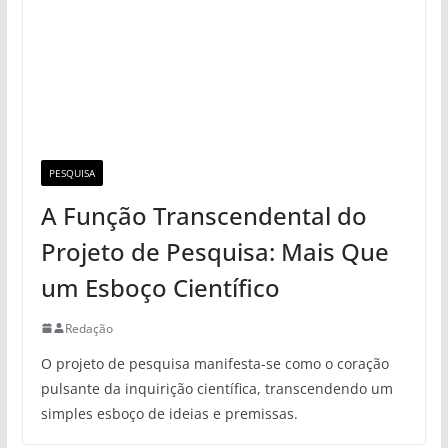
PESQUISA
A Função Transcendental do
Projeto de Pesquisa: Mais Que
um Esboço Científico
Redação
O projeto de pesquisa manifesta-se como o coração
pulsante da inquirição científica, transcendendo um
simples esboço de ideias e premissas.