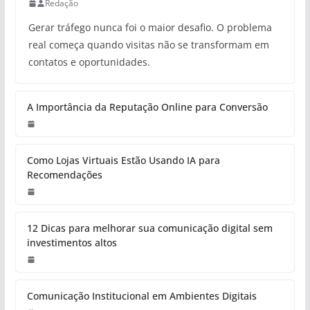
Redação
Gerar tráfego nunca foi o maior desafio. O problema
real começa quando visitas não se transformam em
contatos e oportunidades.
A Importância da Reputação Online para Conversão
Como Lojas Virtuais Estão Usando IA para
Recomendações
12 Dicas para melhorar sua comunicação digital sem
investimentos altos
Comunicação Institucional em Ambientes Digitais