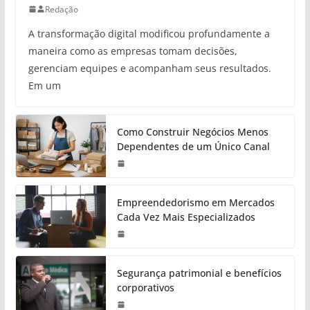
Redação
A transformação digital modificou profundamente a
maneira como as empresas tomam decisões,
gerenciam equipes e acompanham seus resultados.
Em um
Como Construir Negócios Menos
Dependentes de um Único Canal
Empreendedorismo em Mercados
Cada Vez Mais Especializados
Segurança patrimonial e benefícios
corporativos