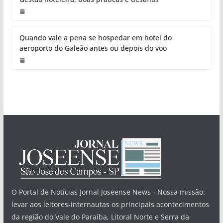
Quando vale a pena se hospedar em hotel do
aeroporto do Galeão antes ou depois do voo
O Portal de Notícias Jornal Joseense News - Nossa missão:
levar aos leitores-internautas os principais acontecimentos
da região do Vale do Paraíba, Litoral Norte e Serra da