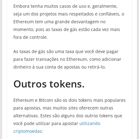
Embora tenha muitos casos de uso e, geralmente,
seja um dos projetos mais respeitados e confiáveis, o
Ethereum tem uma grande desvantagem no
momento, pois as taxas de gás estão cada vez mais
fora de controle.
As taxas de gás são uma taxa que você deve pagar
para fazer transações no Ethereum, como adicionar
dinheiro à sua conta de apostas ou retirá-lo.
Outros tokens.
Ethereum e Bitcoin são os dois tokens mais populares
para apostas, mas muitos sites oferecem outras
alternativas. Estes são alguns dos outros tokens que
você pode utilizar para apostar
utilizando
criptomoedas
: