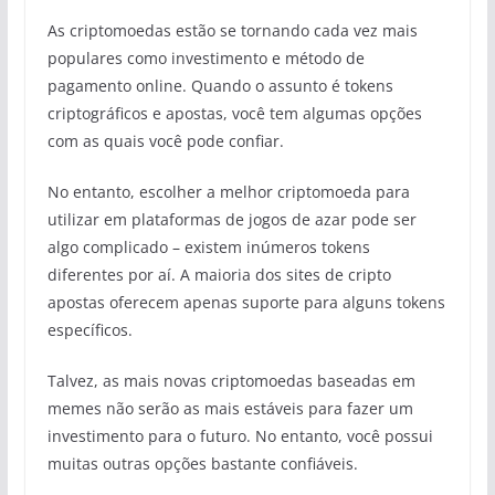
As criptomoedas estão se tornando cada vez mais
populares como investimento e método de
pagamento online. Quando o assunto é tokens
criptográficos e apostas, você tem algumas opções
com as quais você pode confiar.
No entanto, escolher a melhor criptomoeda para
utilizar em plataformas de jogos de azar pode ser
algo complicado – existem inúmeros tokens
diferentes por aí. A maioria dos sites de cripto
apostas oferecem apenas suporte para alguns tokens
específicos.
Talvez, as mais novas criptomoedas baseadas em
memes não serão as mais estáveis para fazer um
investimento para o futuro. No entanto, você possui
muitas outras opções bastante confiáveis.