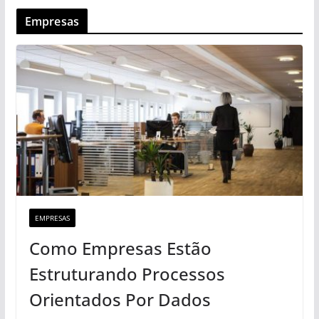
Empresas
EMPRESAS
Como Empresas Estão
Estruturando Processos
Orientados Por Dados