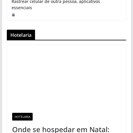
Rastrear celular de outra pessoa, aplicativos
essenciais
Hotelaria
HOTELARIA
Onde se hospedar em Natal: