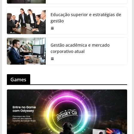
Educação superior e estratégias de
gestão
Gestão acadêmica e mercado
corporativo atual
Games