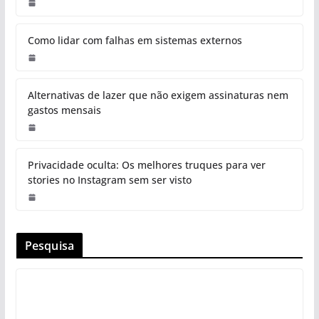
Como lidar com falhas em sistemas externos
Alternativas de lazer que não exigem assinaturas nem
gastos mensais
Privacidade oculta: Os melhores truques para ver
stories no Instagram sem ser visto
Pesquisa