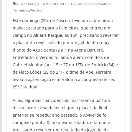
Allianz Parque
,
CAMPEÃO PAULISTA
,
Campeonato Paulista
,
Palmeiras
,
Verdão
Este domingo (09), de Páscoa, teve um sabor ainda
mais açucarado para o Palmeiras, que entrou em
campo no
Allianz Parque
, às 16h, precisando reverter
o placar do revés sofrido por um gol de diferença
diante do Água Santa (2 a 1 na Arena Barueri).
Entretanto, o Verdão foi ainda além: com dois de
Gabriel Menino (aos 15 e 27 do 1°T), de Endrick (34) e
de Flaco López (28 do 2°T), o time de Abel Ferreira
levou a agremiação esmeraldina à conquista de seu
25° Estadual.
Aliás, algumas coincidências marcaram a partida
dessa tarde. Uma delas foi que o placar da final
anterior se repetiu: ano passado, o Alviverde foi
campeão por 4 a 0, no mesmo estádio, e também
precisando reverter um resultado do jogo de ida