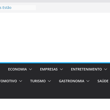
 Estão
rocessos Orientados
ÁXI E VAN
urismo em Porto
viços de transfer,
lados de alto padrão
sil bolsas –
 para o segundo
ampos será a capital
iências únicas e
vos)
ECONOMIA
EMPRESAS
ENTRETENIMENTO
á de volta!
TOMOTIVO
TURISMO
GASTRONOMIA
SAÚDE