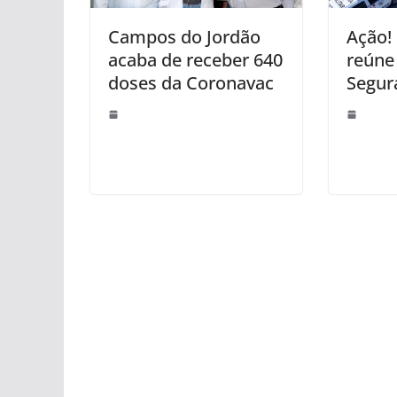
Campos do Jordão
Ação!
acaba de receber 640
reúne
doses da Coronavac
Segur