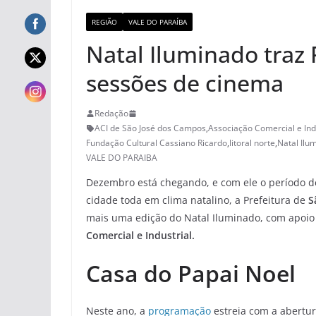
REGIÃO
VALE DO PARAÍBA
Natal Iluminado traz 
sessões de cinema
Redação
ACI de São José dos Campos
,
Associação Comercial e Ind
Fundação Cultural Cassiano Ricardo
,
litoral norte
,
Natal Ilu
VALE DO PARAIBA
Dezembro está chegando, e com ele o período de 
cidade toda em clima natalino, a Prefeitura de
S
mais uma edição do Natal Iluminado, com apoio
Comercial e Industrial.
Casa do Papai Noel
Neste ano, a
programação
estreia com a abertu