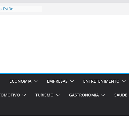
 Estão
rocessos Orientados
ÁXI E VAN
urismo em Porto
viços de transfer,
lados de alto padrão
sil bolsas –
 para o segundo
ampos será a capital
iências únicas e
vos)
ECONOMIA
EMPRESAS
ENTRETENIMENTO
á de volta!
TOMOTIVO
TURISMO
GASTRONOMIA
SAÚDE