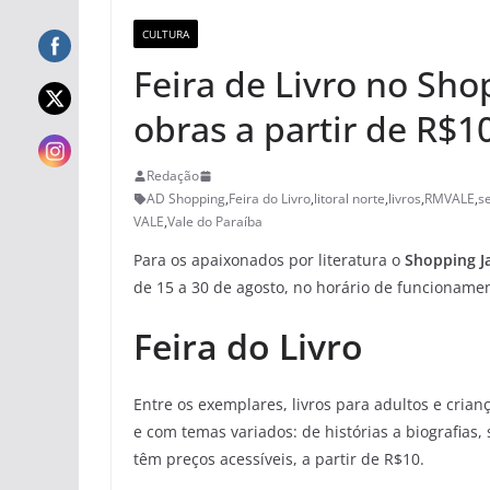
CULTURA
Feira de Livro no Sh
obras a partir de R$1
Redação
AD Shopping
,
Feira do Livro
,
litoral norte
,
livros
,
RMVALE
,
s
VALE
,
Vale do Paraíba
Para os apaixonados por literatura o
Shopping J
de 15 a 30 de agosto, no horário de funcioname
Feira do Livro
Entre os exemplares, livros para adultos e cria
e com temas variados: de histórias a biografias, 
têm preços acessíveis, a partir de R$10.