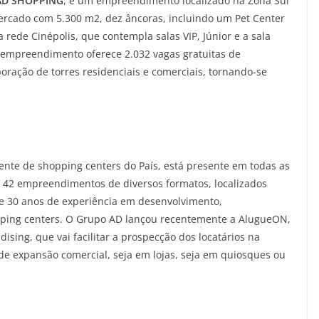
AD SHOPPING
, é um empreendimento localizado na Zona Sul
rcado com 5.300 m2, dez âncoras, incluindo um Pet Center
rede Cinépolis, que contempla salas VIP, Júnior e a sala
 empreendimento oferece 2.032 vagas gratuitas de
oração de torres residenciais e comerciais, tornando-se
nte de shopping centers do País, está presente em todas as
or 42 empreendimentos de diversos formatos, localizados
de 30 anos de experiência em desenvolvimento,
pping centers. O Grupo AD lançou recentemente a AlugueON,
ising, que vai facilitar a prospecção dos locatários na
de expansão comercial, seja em lojas, seja em quiosques ou