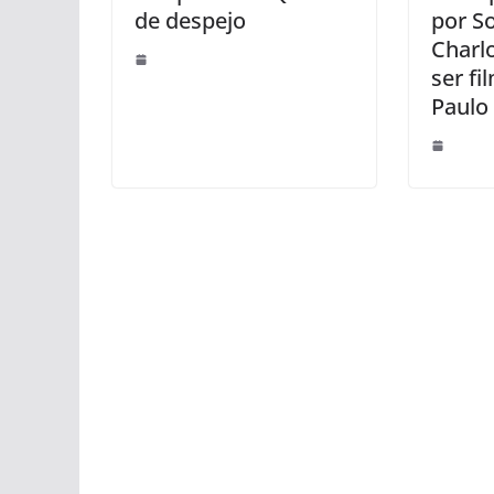
de despejo
por S
Charl
ser f
Paulo