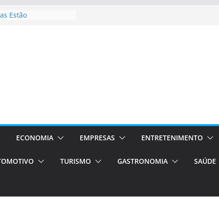
as Estão
 Processos Orientados
TÁXI E VAN
turismo em Porto
rviços de transfer,
aslados de alto padrão
asil bolsas –
as para o segundo
Campos será a capital
riências únicas e
ivos)
ECONOMIA
EMPRESAS
ENTRETENIMENTO
stá de volta!
TOMOTIVO
TURISMO
GASTRONOMIA
SAÚDE