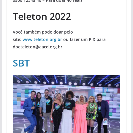
0500 12345 40 – Para doar 40 reais
Teleton 2022
Você também pode doar pelo
site:
www.teleton.org.br
ou fazer um PIX para
doeteleton@aacd.org.br
SBT