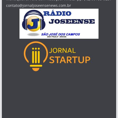
contato@jornaljoseensenews.com.br