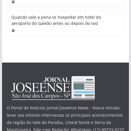
Quando vale a pena se hospedar em hotel do
aeroporto do Galeão antes ou depois do voo
O Portal de Notícias Jornal Joseense News - Nossa missão:
levar aos leitores-internautas os principais acontecimentos
da região do Vale do Paraíba, Litoral Norte e Serra da
Mantiqueira. Fale com Redação: WhatsApp: (12) 99733-9237