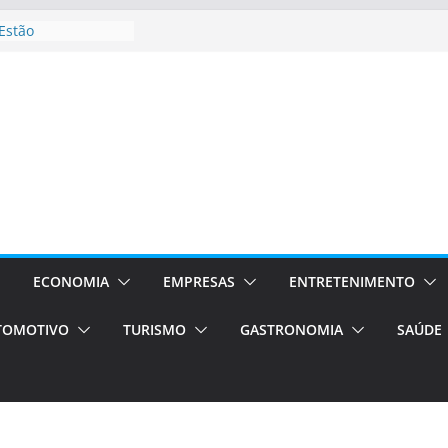
Estão
ocessos Orientados
I E VAN
rismo em Porto
ços de transfer,
ados de alto padrão
l bolsas –
para o segundo
pos será a capital
ncias únicas e
s)
ECONOMIA
EMPRESAS
ENTRETENIMENTO
de volta!
TOMOTIVO
TURISMO
GASTRONOMIA
SAÚDE