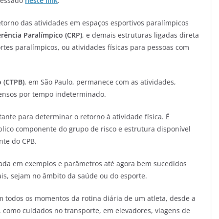
acessado
neste link
.
etorno das atividades em espaços esportivos paralímpicos
rência Paralímpico (CRP)
, e demais estruturas ligadas direta
rtes paralímpicos, ou atividades físicas para pessoas com
o (CTPB)
, em São Paulo, permanece com as atividades,
pensos por tempo indeterminado.
tante para determinar o retorno à atividade física. É
blico componente do grupo de risco e estrutura disponível
ente do CPB.
eada em exemplos e parâmetros até agora bem sucedidos
ais, sejam no âmbito da saúde ou do esporte.
todos os momentos da rotina diária de um atleta, desde a
a, como cuidados no transporte, em elevadores, viagens de