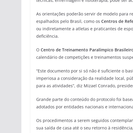
técnicas, enfermagem e fisioterapia, pode ser 
As orientações poderão servir de modelo para r
espalhados pelo Brasil, como os
Centros de Refe
ou indiretamente a atletas e praticantes de espo
deficiência.
O
Centro de Treinamento Paralímpico Brasileir
calendário de competições e treinamentos sus
“Este documento por si só não é suficiente o bas
imperiosa a consideração da realidade local, pú
para as atividades”, diz Mizael Conrado, presid
Grande parte do conteúdo do protocolo foi bas
adotados por entidades nacionais e internacion
Os procedimentos a serem seguidos contemplam 
sua saída de casa até o seu retorno à residênci