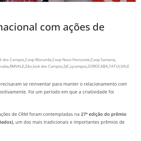
acional com ações de
sé dos Campos
,
Coop Morumbi
,
Coop Novo Horizonte
,
Coop Santana
,
icaba
,
RMVALE
,
São José dos Campos
,
SJC
,
sjcampos
,
SOROCABA
,
TATUI
,
VALE
recisaram se reinventar para manter o relacionamento com
sitivamente. Foi um período em que a criatividade foi
s ações de CRM foram contempladas na
27ª edição do prêmio
Dados)
, um dos mais tradicionais e importantes prêmios de