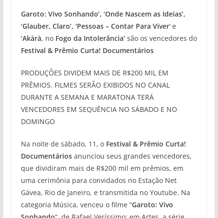
Garoto: Vivo Sonhando’, ‘Onde Nascem as Ideias’,
‘Glauber, Claro’, ‘Pessoas – Contar Para Viver
‘ e
‘Akàrà
, no
Fogo da Intolerância’
são os vencedores do
Festival & Prêmio Curta! Documentários
PRODUÇÕES DIVIDEM MAIS DE R$200 MIL EM
PRÊMIOS. FILMES SERÃO EXIBIDOS NO CANAL
DURANTE A SEMANA E MARATONA TERÁ
VENCEDORES EM SEQUÊNCIA NO SÁBADO E NO
DOMINGO
Na noite de sábado, 11, o
Festival & Prêmio Curta!
Documentários
anunciou seus grandes vencedores,
que dividiram mais de R$200 mil em prêmios, em
uma cerimônia para convidados no Estação Net
Gávea, Rio de Janeiro, e transmitida no Youtube. Na
categoria Música, venceu o filme “
Garoto: Vivo
Sonhando
“, de Rafael Veríssimo; em Artes, a série