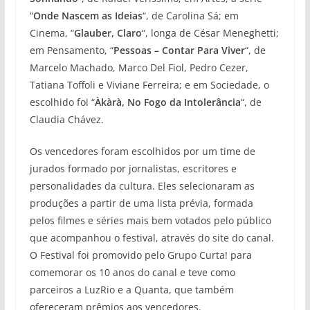
“
Onde Nascem as Ideias
“, de Carolina Sá; em
Cinema, “
Glauber, Claro
“, longa de César Meneghetti;
em Pensamento, “
Pessoas – Contar Para Viver
“, de
Marcelo Machado, Marco Del Fiol, Pedro Cezer,
Tatiana Toffoli e Viviane Ferreira; e em Sociedade, o
escolhido foi “
Àkàrà, No Fogo da Intolerância
“, de
Claudia Chávez.
Os vencedores foram escolhidos por um time de
jurados formado por jornalistas, escritores e
personalidades da cultura. Eles selecionaram as
produções a partir de uma lista prévia, formada
pelos filmes e séries mais bem votados pelo público
que acompanhou o festival, através do site do canal.
O Festival foi promovido pelo Grupo Curta! para
comemorar os 10 anos do canal e teve como
parceiros a LuzRio e a Quanta, que também
ofereceram prêmios aos vencedores.