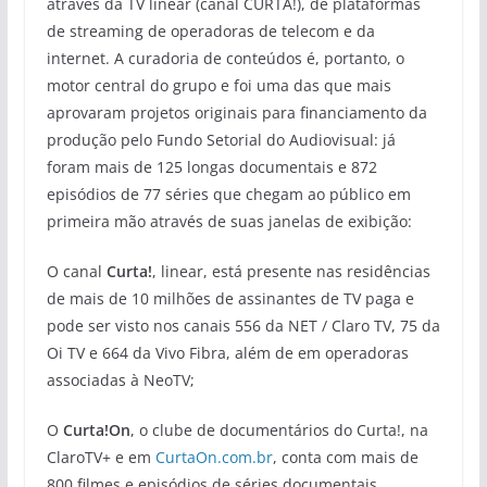
através da TV linear (canal CURTA!), de plataformas
de streaming de operadoras de telecom e da
internet. A curadoria de conteúdos é, portanto, o
motor central do grupo e foi uma das que mais
aprovaram projetos originais para financiamento da
produção pelo Fundo Setorial do Audiovisual: já
foram mais de 125 longas documentais e 872
episódios de 77 séries que chegam ao público em
primeira mão através de suas janelas de exibição:
O canal
Curta!
, linear, está presente nas residências
de mais de 10 milhões de assinantes de TV paga e
pode ser visto nos canais 556 da NET / Claro TV, 75 da
Oi TV e 664 da Vivo Fibra, além de em operadoras
associadas à NeoTV;
O
Curta!On
, o clube de documentários do Curta!, na
ClaroTV+ e em
CurtaOn.com.br
, conta com mais de
800 filmes e episódios de séries documentais,