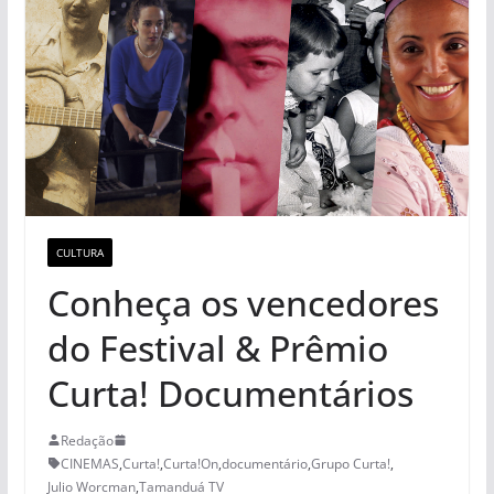
CULTURA
Conheça os vencedores
do Festival & Prêmio
Curta! Documentários
Redação
CINEMAS
,
Curta!
,
Curta!On
,
documentário
,
Grupo Curta!
,
Julio Worcman
,
Tamanduá TV