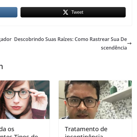
Tweet
egador
Descobrindo Suas Raízes: Como Rastrear Sua De
scendência
m
da os
Tratamento de
entes Tipos de
incontinência