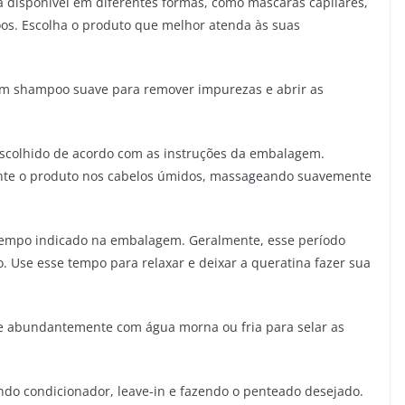
 disponível em diferentes formas, como máscaras capilares,
os. Escolha o produto que melhor atenda às suas
m shampoo suave para remover impurezas e abrir as
scolhido de acordo com as instruções da embalagem.
nte o produto nos cabelos úmidos, massageando suavemente
 tempo indicado na embalagem. Geralmente, esse período
. Use esse tempo para relaxar e deixar a queratina fazer sua
 abundantemente com água morna ou fria para selar as
ando condicionador, leave-in e fazendo o penteado desejado.