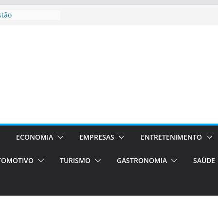
stão
essos Orientados
 E VAN
smo em Porto
s de transfer,
os de alto padrão
bolsas –
ra o segundo
os será a capital
cias únicas e
ECONOMIA
EMPRESAS
ENTRETENIMENTO
e volta!
TOMOTIVO
TURISMO
GASTRONOMIA
SAÚDE