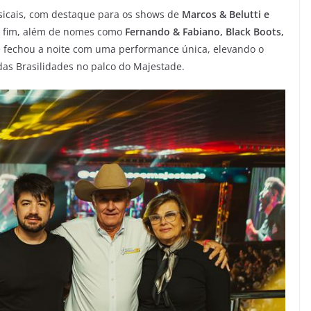
usicais, com destaque para os shows de
Marcos & Belutti e
ao fim, além de nomes como
Fernando & Fabiano, Black Boots,
e fechou a noite com uma performance única, elevando o
das Brasilidades no palco do Majestade.