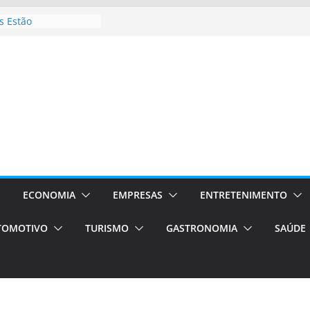
 Estão
rocessos Orientados
ÁXI E VAN
urismo em Porto
viços de transfer,
lados de alto padrão
sil bolsas –
 para o segundo
ampos será a capital
iências únicas e
vos)
ECONOMIA
EMPRESAS
ENTRETENIMENTO
á de volta!
TOMOTIVO
TURISMO
GASTRONOMIA
SAÚDE