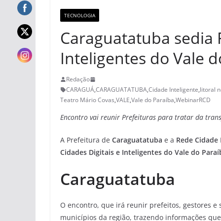
TECNOLOGIA
Caraguatatuba sedia 
Inteligentes do Vale d
Redação
CARAGUÁ
,
CARAGUATATUBA
,
Cidade Inteligente
,
litoral 
Teatro Mário Covas
,
VALE
,
Vale do Paraíba
,
WebinarRCD
Encontro vai reunir Prefeituras para tratar da tran
A Prefeitura de
Caraguatatuba
e a
Rede Cidade D
Cidades Digitais e Inteligentes do Vale do Paraíb
Caraguatatuba
O encontro, que irá reunir prefeitos, gestores e
municípios da região, trazendo informações que