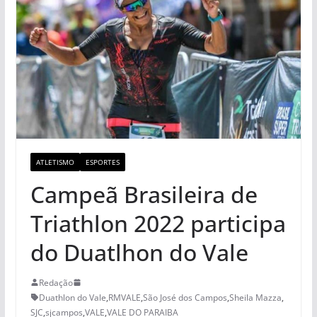
ATLETISMO
ESPORTES
Campeã Brasileira de
Triathlon 2022 participa
do Duatlhon do Vale
Redação
Duathlon do Vale
,
RMVALE
,
São José dos Campos
,
Sheila Mazza
,
SJC
,
sjcampos
,
VALE
,
VALE DO PARAIBA