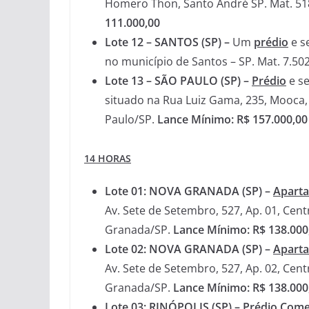
Homero Thon, Santo André SP. Mat. 518
111.000,00
Lote 12 – SANTOS (SP) –
Um
prédio
e s
no município de Santos – SP. Mat. 7.50
Lote 13 – SÃO PAULO (SP) –
P
rédio
e se
situado na Rua Luiz Gama, 235, Mooca, 
Paulo/SP.
Lance Mínimo: R$ 157.000,00
14 HORAS
Lote 01: NOVA GRANADA (SP) –
Apart
Av. Sete de Setembro, 527, Ap. 01, Cen
Granada/SP.
Lance Mínimo: R$ 138.
000
Lote 02: NOVA GRANADA (SP) –
Apart
Av. Sete de Setembro, 527, Ap. 02, Cen
Granada/SP.
Lance Mínimo: R$ 138.
000
Lote 03: RINÓPOLIS (SP) –
Prédio Come