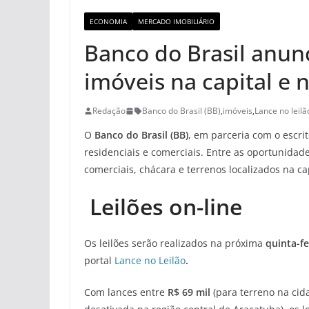
ECONOMIA
MERCADO IMOBILIÁRIO
Banco do Brasil anunc
imóveis na capital e 
Redação
Banco do Brasil (BB)
,
imóveis
,
Lance no leilã
O
Banco do Brasil (BB)
, em parceria com o escri
residenciais e comerciais. Entre as oportunidade
comerciais, chácara e terrenos localizados na cap
Leilões on-line
Os leilões serão realizados na próxima
quinta-fe
portal
Lance no Leilão
.
Com lances entre
R$ 69 mil
(para terreno na cid