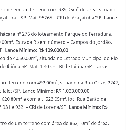
ro de em um terreno com 989,06m² de área, situado
raçatuba – SP. Mat. 95265 – CRI de Araçatuba/SP.
Lance
hácara
nº 276 do loteamento Parque do Ferradura,
00,00m², Estrada R sem número – Campos do Jordão.
SP.
L
ance Mínimo: R$ 109.
000,00
a de 4.050,00m², situada na Estrada Municipal do Rio
de Ibiúna SP. Mat. 1.403 – CRI de Ibiúna/SP.
L
ance
um terreno com 492,00m², situado na Rua Onze, 2247,
e Jales/SP.
L
ance Mínimo: R$ 1.033.000,00
 620,80m² e com a.t. 523,05m², loc. Rua Barão de
nº 931 e 932 – CRI de Lorena/SP.
Lance Mínimo: R$
tro de um terreno com área de 862,10m² de área,