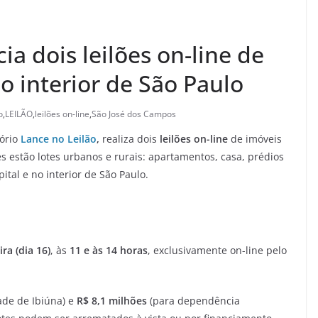
ia dois leilões on-line de
no interior de São Paulo
o
,
LEILÃO
,
leilões on-line
,
São José dos Campos
tório
Lance no Leilão
,
realiza dois
leilões on-line
de imóveis
s estão lotes urbanos e rurais: apartamentos, casa, prédios
ital e no interior de São Paulo.
ira (dia 16)
, às
11 e às 14 horas
, exclusivamente on-line pelo
ade de Ibiúna) e
R$ 8,1 milhões
(para dependência