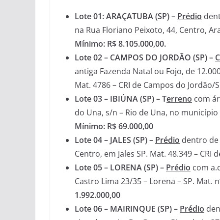
Lote 01: ARAÇATUBA (SP) –
Prédio
dent
na Rua Floriano Peixoto, 44, Centro, A
Mínimo: R$ 8.105.000,00.
Lote 02 – CAMPOS DO JORDÃO (SP) –
C
antiga Fazenda Natal ou Fojo, de 12.0
Mat. 4786 – CRI de Campos do Jordão/
Lote 03 –
IBIÚNA (SP) – T
erreno
com áre
do Una, s/n – Rio de Una, no município 
Mínimo: R$ 69.000,00
Lote 04 –
JALES (SP) –
Prédio
dentro de 
Centro, em Jales SP. Mat. 48.349 – CRI d
Lote 05 – LORENA (SP) –
Prédio
com a.c
Castro Lima 23/35 – Lorena – SP. Mat. 
1.992.000,00
Lote 06 – MAIRINQUE (SP) –
Prédio
den