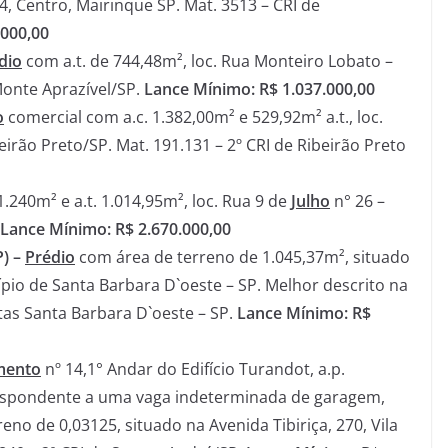
74, Centro, Mairinque SP. Mat. 3513 – CRI de
.000,00
dio
com a.t. de 744,48m², loc. Rua Monteiro Lobato –
Monte Aprazível/SP.
Lance Mínimo: R$ 1.037.000,00
o
comercial com a.c. 1.382,00m² e 529,92m² a.t., loc.
irão Preto/SP. Mat. 191.131 – 2º CRI de Ribeirão Preto
1.240m² e a.t. 1.014,95m², loc. Rua 9 de
Julho
n° 26 –
Lance Mínimo: R$ 2.670.000,00
) –
Prédio
com área de terreno de 1.045,37m², situado
io de Santa Barbara D`oeste – SP. Melhor descrito na
otas Santa Barbara D`oeste – SP.
Lance Mínimo: R$
mento
nº 14,1° Andar do Edifício Turandot, a.p.
rrespondente a uma vaga indeterminada de garagem,
reno de 0,03125, situado na Avenida Tibiriça, 270, Vila