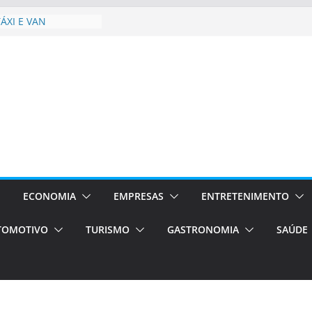
 Estão
rocessos Orientados
ÁXI E VAN
urismo em Porto
viços de transfer,
lados de alto padrão
sil bolsas –
 para o segundo
ampos será a capital
iências únicas e
vos)
ECONOMIA
EMPRESAS
ENTRETENIMENTO
á de volta!
TOMOTIVO
TURISMO
GASTRONOMIA
SAÚDE