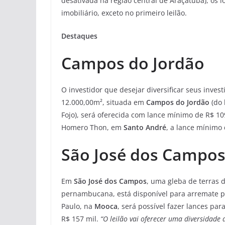
desativada na região central de Araçatuba), os 
imobiliário, exceto no primeiro leilão.
Destaques
Campos do Jordão
O investidor que desejar diversificar seus inve
12.000,00m², situada em
Campos do Jordão
(do
Fojo), será oferecida com lance mínimo de R$ 10
Homero Thon, em
Santo André
, a lance mínimo 
São José dos Campo
Em
São José dos Campos
, uma gleba de terras 
pernambucana, está disponível para arremate pe
Paulo, na
Mooca
, será possível fazer lances pa
R$ 157 mil.
“O leilão vai oferecer uma diversidade