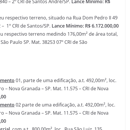
40 – 2º CRI de Santos André/SP.
Lance Mínimo: R$
eu respectivo terreno, situado na Rua Dom Pedro II 49
2 – 1° CRI de Santos/SP.
Lance Mínimo: R$ 6.172.000,00
u respectivo terreno medindo 176,00m² de área total,
São Paulo SP. Mat. 38253 07º CRI de São
amento
01, parte de uma edificação, a.t. 492,00m², loc.
tro – Nova Granada – SP. Mat. 11.575 – CRI de Nova
,00
amento
02 parte de uma edificação, a.t. 492,00m², loc.
tro – Nova Granada – SP. Mat. 11.575 – CRI de Nova
,00
rcial
, com a.t. 800,00m², loc. Rua São Luiz, 135,