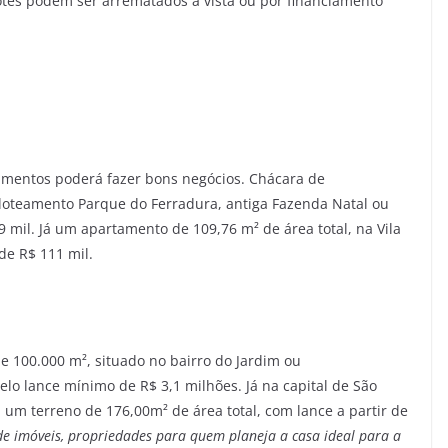
lotes podem ser arrematados à vista ou por financiamento
stimentos poderá fazer bons negócios. Chácara de
 loteamento Parque do Ferradura, antiga Fazenda Natal ou
9 mil. Já um apartamento de 109,76 m² de área total, na Vila
de R$ 111 mil.
s
de 100.000 m², situado no bairro do Jardim ou
lo lance mínimo de R$ 3,1 milhões. Já na capital de São
ra um terreno de 176,00m² de área total, com lance a partir de
 de imóveis, propriedades para quem planeja a casa ideal para a