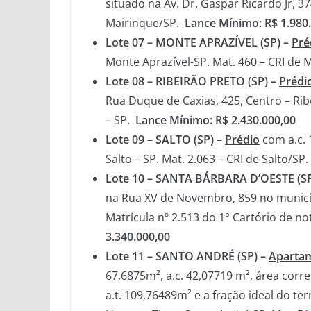
situado na Av. Dr. Gaspar Ricardo Jr, 3
Mairinque/SP.
Lance Mínimo: R$ 1.980
Lote 07 – MONTE APRAZÍVEL (SP) –
Pré
Monte Aprazível-SP. Mat. 460 – CRI de 
Lote 08 – RIBEIRÃO PRETO (SP) –
Prédi
Rua Duque de Caxias, 425, Centro – Ribe
– SP.
Lance Mínimo: R$ 2.430.000,00
Lote 09 – SALTO (SP) –
Prédio
com a.c. 
Salto – SP. Mat. 2.063 – CRI de Salto/SP.
Lote 10 – SANTA BÁRBARA D’OESTE (SP
na Rua XV de Novembro, 859 no municíp
Matrícula nº 2.513 do 1° Cartório de n
3.340.000,00
Lote 11 – SANTO ANDRÉ (SP) –
Aparta
67,6875m², a.c. 42,07719 m², área co
a.t. 109,76489m² e a fração ideal do ter