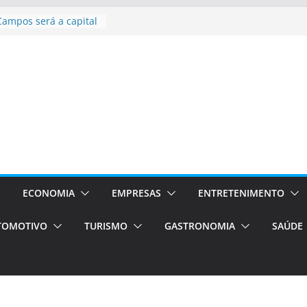
asil bolsas –
as para o segundo
Campos será a capital
riências únicas e
ivos)
stá de volta!
as Estão
 Processos Orientados
TÁXI E VAN
turismo em Porto
rviços de transfer,
ECONOMIA
EMPRESAS
ENTRETENIMENTO
aslados de alto padrão
TOMOTIVO
TURISMO
GASTRONOMIA
SAÚDE