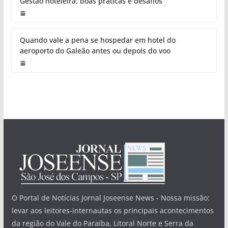
Gestão hoteleira: boas práticas e desafios
Quando vale a pena se hospedar em hotel do
aeroporto do Galeão antes ou depois do voo
O Portal de Notícias Jornal Joseense News - Nossa missão:
levar aos leitores-internautas os principais acontecimentos
da região do Vale do Paraíba, Litoral Norte e Serra da