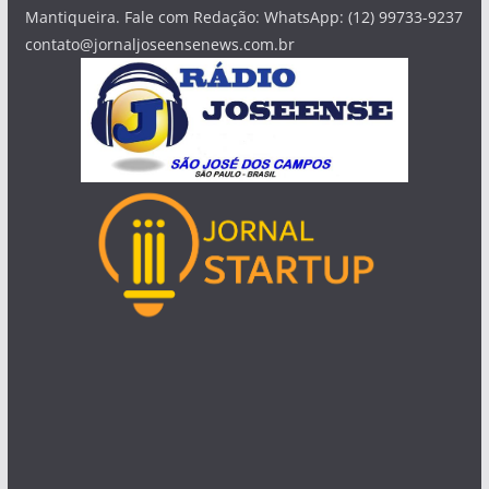
Mantiqueira. Fale com Redação: WhatsApp: (12) 99733-9237
contato@jornaljoseensenews.com.br