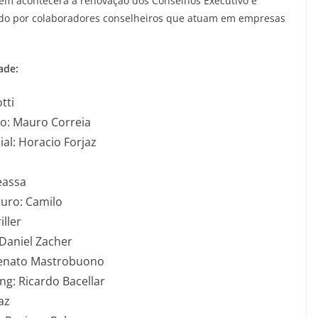
bém acontecerá a renovação dos Conselhos Executivo e
ado por colaboradores conselheiros que atuam em empresas
ade:
tti
o: Mauro Correia
al: Horacio Forjaz
eassa
turo: Camilo
iller
Daniel Zacher
 Renato Mastrobuono
g: Ricardo Bacellar
az