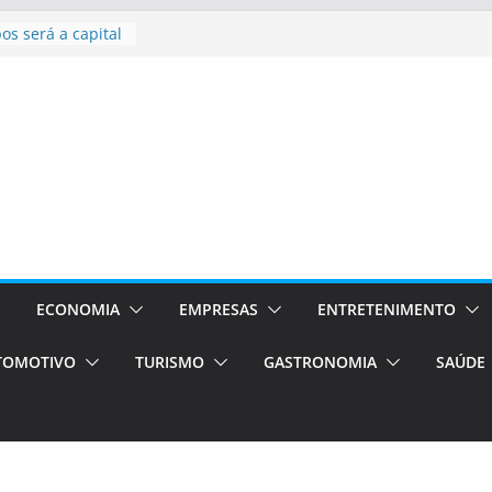
bolsas –
ra o segundo
os será a capital
cias únicas e
e volta!
stão
essos Orientados
 E VAN
smo em Porto
s de transfer,
os de alto padrão
ECONOMIA
EMPRESAS
ENTRETENIMENTO
TOMOTIVO
TURISMO
GASTRONOMIA
SAÚDE