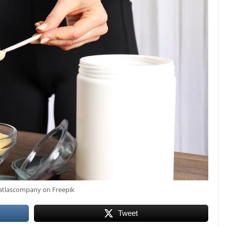
atlascompany on Freepik
Tweet