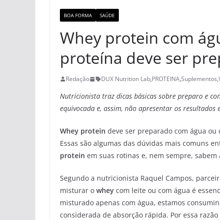
BOA FORMA
SAÚDE
Whey protein com águ
proteína deve ser pr
Redação
DUX Nutrition Lab
,
PROTEINA
,
Suplementos
,
Nutricionista traz dicas básicas sobre preparo e c
equivocada e, assim, não apresentar os resultados
Whey protein
deve ser preparado com água ou c
Essas são algumas das dúvidas mais comuns en
protein
em suas rotinas e, nem sempre, sabem a
Segundo a nutricionista Raquel Campos, parcei
misturar o
whey
com leite ou com água é essenc
misturado apenas com água, estamos consumindo
considerada de absorção rápida. Por essa razão 