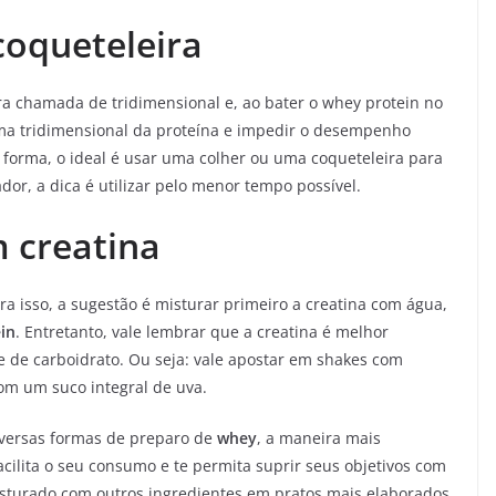
coqueteleira
a chamada de tridimensional e, ao bater o whey protein no
orma tridimensional da proteína e impedir o desempenho
forma, o ideal é usar uma colher ou uma coqueteleira para
dor, a dica é utilizar pelo menor tempo possível.
 creatina
ra isso, a sugestão é misturar primeiro a creatina com água,
in
. Entretanto, vale lembrar que a creatina é melhor
 de carboidrato. Ou seja: vale apostar em shakes com
com um suco integral de uva.
iversas formas de preparo de
whey
, a maneira mais
ilita o seu consumo e te permita suprir seus objetivos com
isturado com outros ingredientes em pratos mais elaborados,