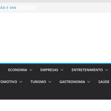
 Estão
rocessos Orientados
ÁXI E VAN
urismo em Porto
viços de transfer,
lados de alto padrão
sil bolsas –
 para o segundo
ampos será a capital
iências únicas e
vos)
ECONOMIA
EMPRESAS
ENTRETENIMENTO
á de volta!
TOMOTIVO
TURISMO
GASTRONOMIA
SAÚDE