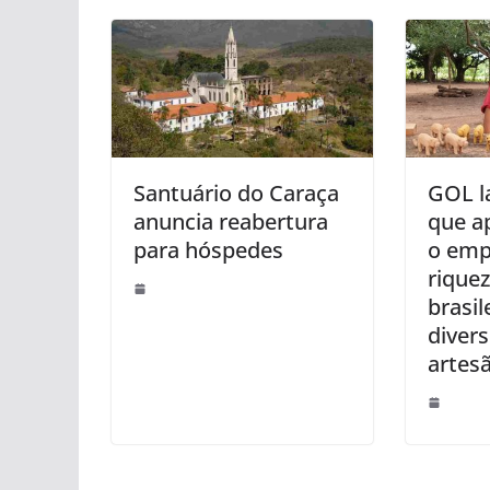
Santuário do Caraça
GOL la
anuncia reabertura
que a
para hóspedes
o emp
riquez
brasil
divers
artes