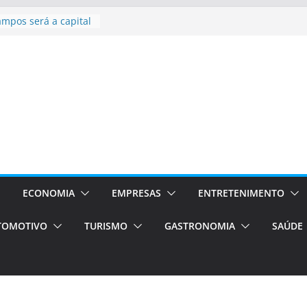
ampos será a capital
iências únicas e
vos)
á de volta!
 Estão
rocessos Orientados
ÁXI E VAN
urismo em Porto
viços de transfer,
lados de alto padrão
sil bolsas –
 para o segundo
ECONOMIA
EMPRESAS
ENTRETENIMENTO
TOMOTIVO
TURISMO
GASTRONOMIA
SAÚDE