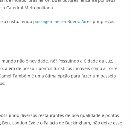
al de muitos brasileiros, Buenos Aires, encanta por seus
e a Catedral Metropolitana.
ixo custo, tendo
passagem aérea Bueno Aires
por preços
o mundo não é novidade, né? Possuindo a Cidade da Luz,
, além de possuir pontos turísticos incríveis como a Torre
re Dame! Também é uma ótima opção para fazer um passeio
os.
 possuindo diversos restaurantes de boa qualidade e pontos
g Ben, London Eye e o Palácio de Buckingham, não deixe esse